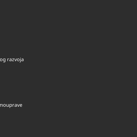
kog razvoja
samouprave