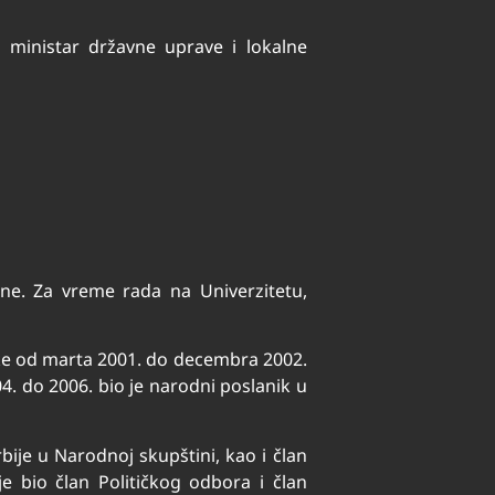
i ministar državne uprave i lokalne
ne. Za vreme rada na Univerzitetu,
nke od marta 2001. do decembra 2002.
. do 2006. bio je narodni poslanik u
bije u Narodnoj skupštini, kao i član
e bio član Političkog odbora i član