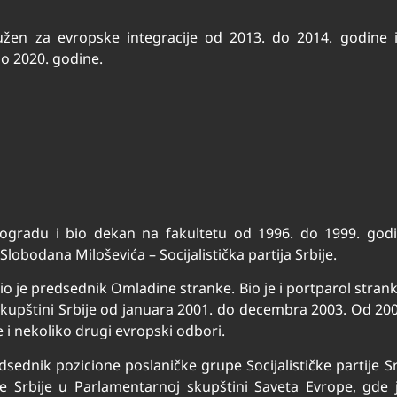
dužen za evropske integracije od 2013. do 2014. godine 
do 2020. godine.
eogradu i bio dekan na fakultetu od 1996. do 1999. godi
Slobodana Miloševića – Socijalistička partija Srbije.
io je predsednik Omladine stranke. Bio je i portparol stra
skupštini Srbije od januara 2001. do decembra 2003. Od 2004
 i nekoliko drugi evropski odbori.
sednik pozicione poslaničke grupe Socijalističke partije Sr
e Srbije u Parlamentarnoj skupštini Saveta Evrope, gde j