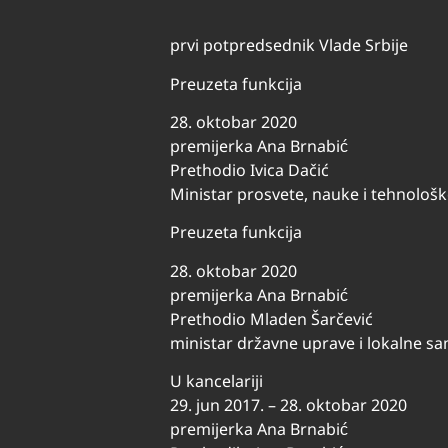
prvi potpredsednik Vlade Srbije
Preuzeta funkcija
28. oktobar 2020
premijerka Ana Brnabić
Prethodio Ivica Dačić
Ministar prosvete, nauke i tehnološ
Preuzeta funkcija
28. oktobar 2020
premijerka Ana Brnabić
Prethodio Mladen Šarčević
ministar državne uprave i lokalne 
U kancelariji
29. jun 2017. – 28. oktobar 2020
premijerka Ana Brnabić