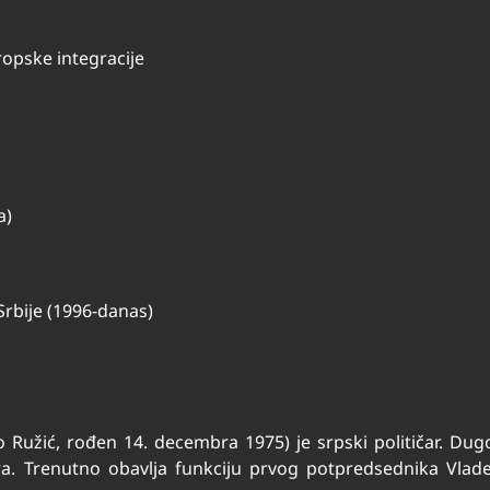
ropske integracije
a)
a Srbije (1996-danas)
ko Ružić, rođen 14. decembra 1975) je srpski političar. Dugog
ra. Trenutno obavlja funkciju prvog potpredsednika Vlade 