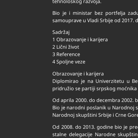
tehnološkog razvoja.
Bio je i ministar bez portfelja za
samouprave u Vladi Srbije od 2017. 
Sadržaj
1 Obrazovanje i karijera
2 Lični život
3 Reference
4 Spoljne veze
Obrazovanje i karijera
Diplomirao je na Univerzitetu u B
pridružio se partiji srpskog moćnika 
Od aprila 2000. do decembra 2002. b
Bio je narodni poslanik u Narodnoj 
Narodnoj skupštini Srbije i Crne Gore
Od 2008. do 2013. godine bio je pred
stalne delegacije Narodne skupštin