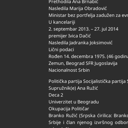
Prethodila Ana Brnabić
Nasledila Marija Obradović
Ministar bez portfelja zadužen za ev
U kancelariji
2. septembar 2013. – 27. jul 2014
premijer Ivica Dačić
Nasledila Jadranka Joksimović
Lični podaci
Rođen 14. decembra 1975. (46 godin
Zemun, Beograd SFR Jugoslavija
Nacionalnost Srbin
Politička partija Socijalistička partij
Supružnik(e) Ana Ružić
Deca 2
Univerzitet u Beogradu
Okupacija Političar
Branko Ružić (Srpska ćirilica: Bran
Srbije i član njenog izvršnog odbo