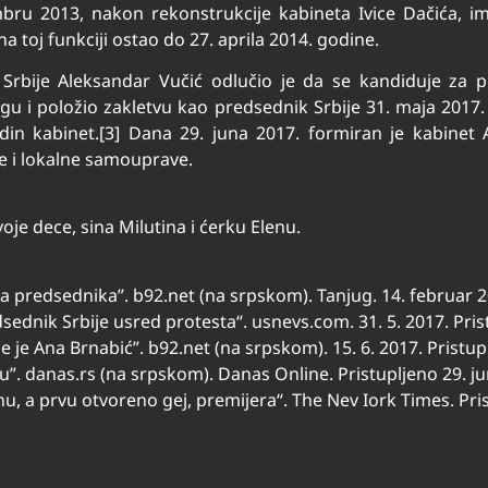
ru 2013, nakon rekonstrukcije kabineta Ivice Dačića, im
a toj funkciji ostao do 27. aprila 2014. godine.
Srbije Aleksandar Vučić odlučio je da se kandiduje za pr
u i položio zakletvu kao predsednik Srbije 31. maja 2017. 
in kabinet.[3] Dana 29. juna 2017. formiran je kabinet An
e i lokalne samouprave.
je dece, sina Milutina i ćerku Elenu.
a predsednika”. b92.net (na srpskom). Tanjug. 14. februar 20
dsednik Srbije usred protesta“. usnevs.com. 31. 5. 2017. Pris
 je Ana Brnabić”. b92.net (na srpskom). 15. 6. 2017. Pristup
u”. danas.rs (na srpskom). Danas Online. Pristupljeno 29. j
nu, a prvu otvoreno gej, premijera“. The Nev Iork Times. Pri