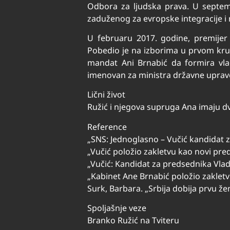
Odbora za ljudska prava. U septemb
zaduženog za evropske integracije i n
U februaru 2017. godine, premijer 
Pobedio je na izborima u prvom krug
mandat Ani Brnabić da formira vlad
imenovan za ministra državne uprav
Lični život
Ružić i njegova supruga Ana imaju dvo
Reference
„SNS: Jednoglasno – Vučić kandidat z
„Vučić položio zakletvu kao novi pre
„Vučić: Kandidat za predsednika Vlade
„Kabinet Ane Brnabić položio zakletv
Surk, Barbara. „Srbija dobija prvu že
Spoljašnje veze
Branko Ružić na Tviteru