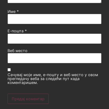
Име
*
Е-пошта
*
Веб место
Сачувај моје име, е-пошту и веб место у овом
прегледачу веба за следећи пут када
коментаришем.