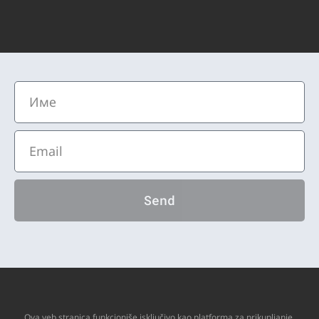
Send
Ova veb stranica funkcioniše isključivo kao platforma za prikupljanje,