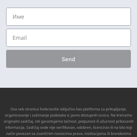
Send
Ova veb stranica funkcioniše isključivo kao platforma za prikupljanje,
organizovanje i sažimanje podataka iz javno dostupnih izvora. Ne kreiramo
originalni sadržaj, niti garantujemo tačnost, potpunost ili ažurnost prikazanih
informacija. Sadržaj ovde nije verifikovan, odobren, licenciran ili na bilo koji
način povezan sa zvaničnim nosiocima prava, institucijama ili brendovima