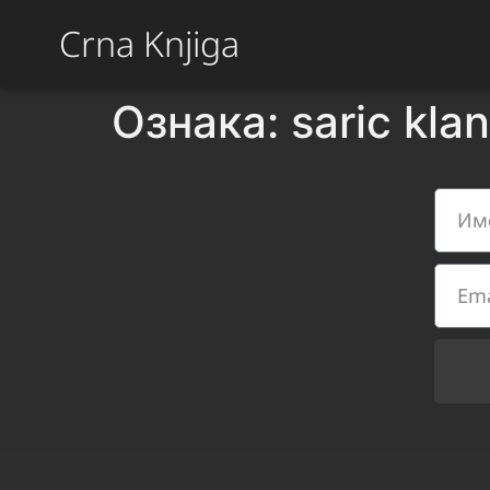
Crna Knjiga
Ознака:
saric klan