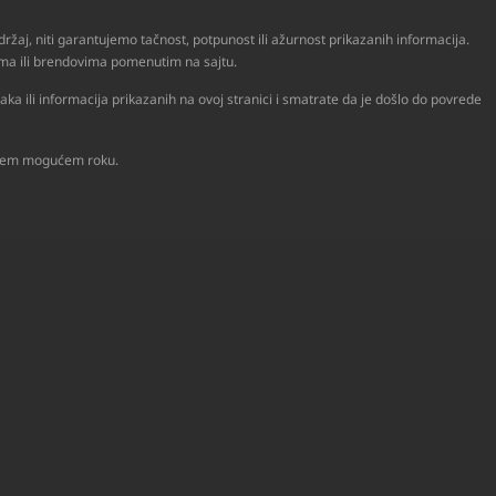
ržaj, niti garantujemo tačnost, potpunost ili ažurnost prikazanih informacija.
ijama ili brendovima pomenutim na sajtu.
a ili informacija prikazanih na ovoj stranici i smatrate da je došlo do povrede
raćem mogućem roku.