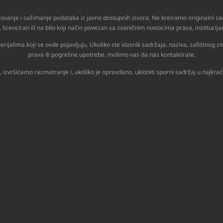
zovanje i sažimanje podataka iz javno dostupnih izvora. Ne kreiramo originalni sad
 licenciran ili na bilo koji način povezan sa zvaničnim nosiocima prava, instituc
lima koji se ovde pojavljuju. Ukoliko ste vlasnik sadržaja, naziva, zaštitnog znak
prava ili pogrešne upotrebe, molimo vas da nas kontaktirate.
, izvršićemo razmatranje i, ukoliko je opravdano, ukloniti sporni sadržaj u najk