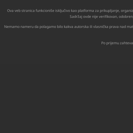
Ova veb stranica funkcioniše isključivo kao platforma za prikupljanje, organi
Sadržaj ovde nije verifikovan, odobren,
Nemamo nameru da polagamo bilo kakva autorska ili vlasnička prava nad materija
Po prijemu zahteva