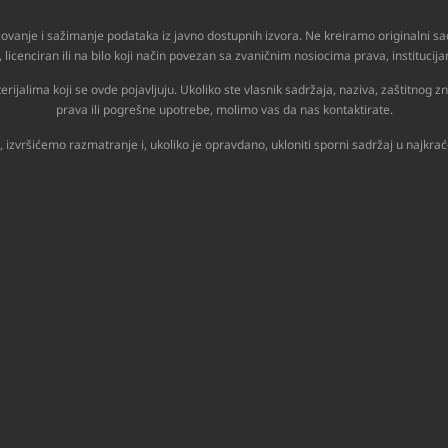
zovanje i sažimanje podataka iz javno dostupnih izvora. Ne kreiramo originalni sad
 licenciran ili na bilo koji način povezan sa zvaničnim nosiocima prava, instituc
lima koji se ovde pojavljuju. Ukoliko ste vlasnik sadržaja, naziva, zaštitnog znak
prava ili pogrešne upotrebe, molimo vas da nas kontaktirate.
, izvršićemo razmatranje i, ukoliko je opravdano, ukloniti sporni sadržaj u najk