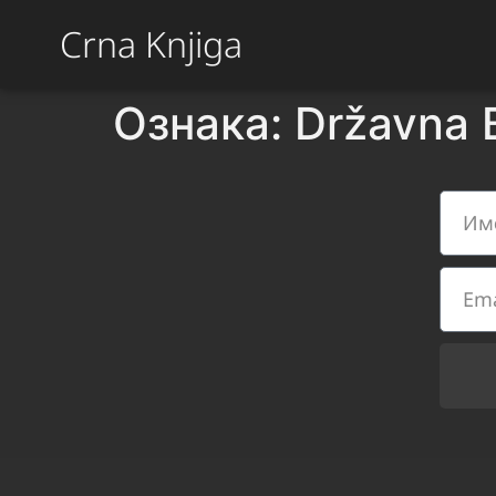
Crna Knjiga
Ознака:
Državna 