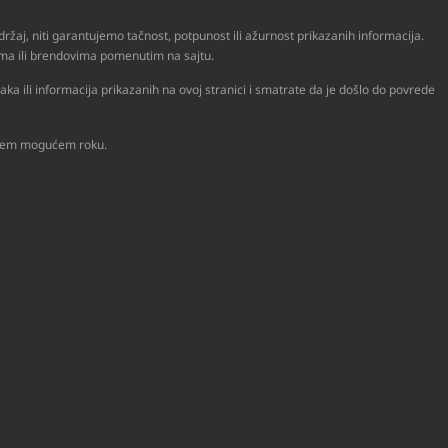
ržaj, niti garantujemo tačnost, potpunost ili ažurnost prikazanih informacija.
ijama ili brendovima pomenutim na sajtu.
a ili informacija prikazanih na ovoj stranici i smatrate da je došlo do povrede
raćem mogućem roku.