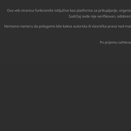
Ova veb stranica funkcioniše isključivo kao platforma za prikupljanje, organi
Sadržaj ovde nije verifikovan, odobren,
Nemamo nameru da polagamo bilo kakva autorska ili vlasnička prava nad materija
Po prijemu zahteva