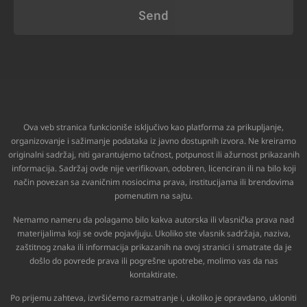
Send
Ova veb stranica funkcioniše isključivo kao platforma za prikupljanje,
organizovanje i sažimanje podataka iz javno dostupnih izvora. Ne kreiramo
originalni sadržaj, niti garantujemo tačnost, potpunost ili ažurnost prikazanih
informacija. Sadržaj ovde nije verifikovan, odobren, licenciran ili na bilo koji
način povezan sa zvaničnim nosiocima prava, institucijama ili brendovima
pomenutim na sajtu.
Nemamo nameru da polagamo bilo kakva autorska ili vlasnička prava nad
materijalima koji se ovde pojavljuju. Ukoliko ste vlasnik sadržaja, naziva,
zaštitnog znaka ili informacija prikazanih na ovoj stranici i smatrate da je
došlo do povrede prava ili pogrešne upotrebe, molimo vas da nas
kontaktirate.
Po prijemu zahteva, izvršićemo razmatranje i, ukoliko je opravdano, ukloniti