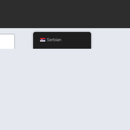
Serbian
ržaj, niti garantujemo tačnost, potpunost ili ažurnost prikazanih informacija.