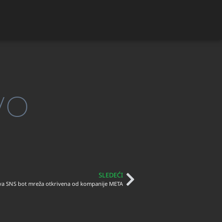
vo
SLEDEĆI
a SNS bot mreža otkrivena od kompanije META