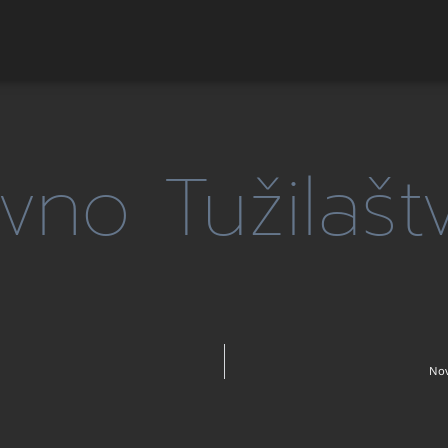
vno Tužilašt
Nov