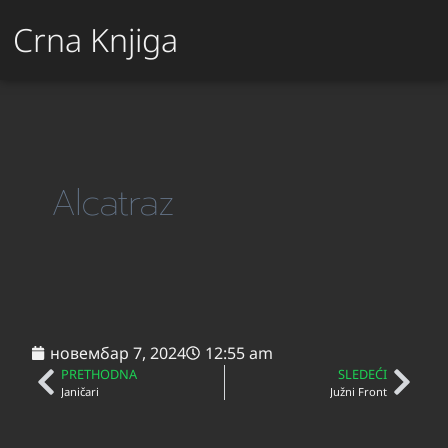
Crna Knjiga
Alcatraz
новембар 7, 2024
12:55 am
PRETHODNA
SLEDEĆI
Janičari
Južni Front