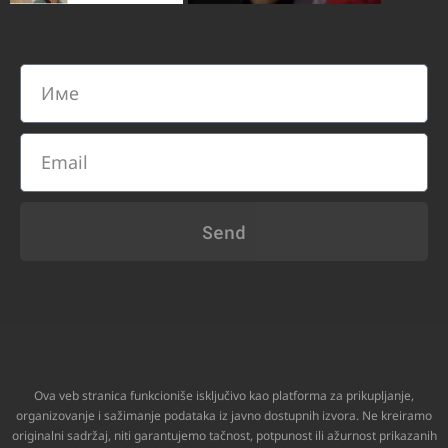
Send
Ova veb stranica funkcioniše isključivo kao platforma za prikupljanje,
organizovanje i sažimanje podataka iz javno dostupnih izvora. Ne kreiramo
originalni sadržaj, niti garantujemo tačnost, potpunost ili ažurnost prikazanih