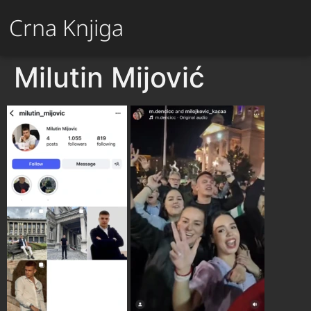
Crna Knjiga
Milutin Mijović