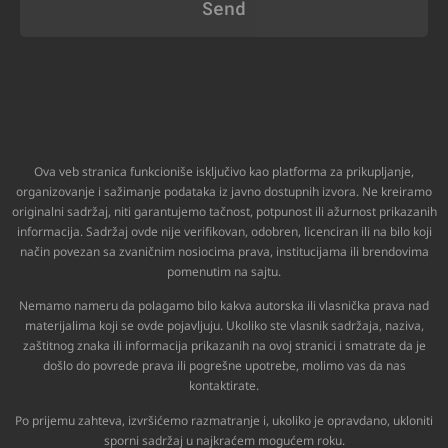
Send
Ova veb stranica funkcioniše isključivo kao platforma za prikupljanje,
organizovanje i sažimanje podataka iz javno dostupnih izvora. Ne kreiramo
originalni sadržaj, niti garantujemo tačnost, potpunost ili ažurnost prikazanih
informacija. Sadržaj ovde nije verifikovan, odobren, licenciran ili na bilo koji
način povezan sa zvaničnim nosiocima prava, institucijama ili brendovima
pomenutim na sajtu.
Nemamo nameru da polagamo bilo kakva autorska ili vlasnička prava nad
materijalima koji se ovde pojavljuju. Ukoliko ste vlasnik sadržaja, naziva,
zaštitnog znaka ili informacija prikazanih na ovoj stranici i smatrate da je
došlo do povrede prava ili pogrešne upotrebe, molimo vas da nas
kontaktirate.
Po prijemu zahteva, izvršićemo razmatranje i, ukoliko je opravdano, ukloniti
sporni sadržaj u najkraćem mogućem roku.