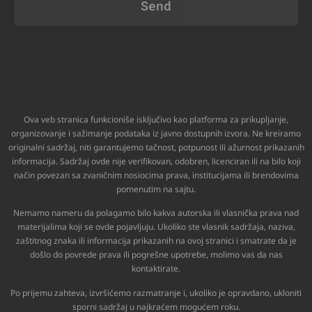
Send
Ova veb stranica funkcioniše isključivo kao platforma za prikupljanje,
organizovanje i sažimanje podataka iz javno dostupnih izvora. Ne kreiramo
originalni sadržaj, niti garantujemo tačnost, potpunost ili ažurnost prikazanih
informacija. Sadržaj ovde nije verifikovan, odobren, licenciran ili na bilo koji
način povezan sa zvaničnim nosiocima prava, institucijama ili brendovima
pomenutim na sajtu.
Nemamo nameru da polagamo bilo kakva autorska ili vlasnička prava nad
materijalima koji se ovde pojavljuju. Ukoliko ste vlasnik sadržaja, naziva,
zaštitnog znaka ili informacija prikazanih na ovoj stranici i smatrate da je
došlo do povrede prava ili pogrešne upotrebe, molimo vas da nas
kontaktirate.
Po prijemu zahteva, izvršićemo razmatranje i, ukoliko je opravdano, ukloniti
sporni sadržaj u najkraćem mogućem roku.