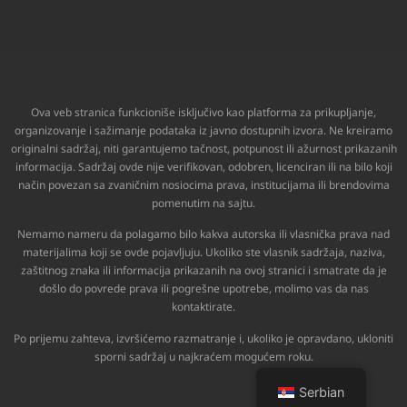
Ova veb stranica funkcioniše isključivo kao platforma za prikupljanje,
organizovanje i sažimanje podataka iz javno dostupnih izvora. Ne kreiramo
originalni sadržaj, niti garantujemo tačnost, potpunost ili ažurnost prikazanih
informacija. Sadržaj ovde nije verifikovan, odobren, licenciran ili na bilo koji
način povezan sa zvaničnim nosiocima prava, institucijama ili brendovima
pomenutim na sajtu.
Nemamo nameru da polagamo bilo kakva autorska ili vlasnička prava nad
materijalima koji se ovde pojavljuju. Ukoliko ste vlasnik sadržaja, naziva,
zaštitnog znaka ili informacija prikazanih na ovoj stranici i smatrate da je
došlo do povrede prava ili pogrešne upotrebe, molimo vas da nas
kontaktirate.
Po prijemu zahteva, izvršićemo razmatranje i, ukoliko je opravdano, ukloniti
sporni sadržaj u najkraćem mogućem roku.
Serbian