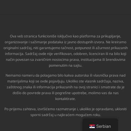
Ova veb stranica funkcioniše isključivo kao platforma za prikupljanje,
organizovanje i sažimanje podataka iz javno dostupnih izvora. Ne kreiramo
originalni sadržaj, niti garantujemo tačnost, potpunost ili ažurnost prikazanih
informacija. Sadržaj ovde nije verifikovan, odobren, licenciran ili na bilo koji
način povezan sa zvaničnim nosiocima prava, institucijama ili brendovima
pomenutim na sajtu.
Nemamo nameru da polagamo bilo kakva autorska ili vlasnička prava nad
materijalima koji se ovde pojavljuju. Ukoliko ste vlasnik sadržaja, naziva,
zaštitnog znaka ili informacija prikazanih na ovoj stranici i smatrate da je
došlo do povrede prava ili pogrešne upotrebe, molimo vas da nas
kontaktirate.
Po prijemu zahteva, izvršićemo razmatranje i, ukoliko je opravdano, ukloniti
sporni sadržaj u najkraćem mogućem roku.
Serbian