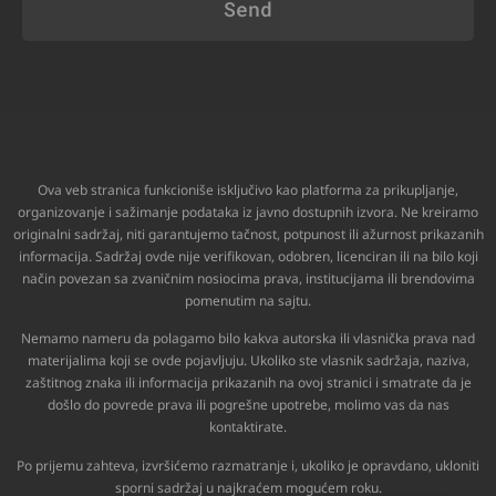
Send
Ova veb stranica funkcioniše isključivo kao platforma za prikupljanje,
organizovanje i sažimanje podataka iz javno dostupnih izvora. Ne kreiramo
originalni sadržaj, niti garantujemo tačnost, potpunost ili ažurnost prikazanih
informacija. Sadržaj ovde nije verifikovan, odobren, licenciran ili na bilo koji
način povezan sa zvaničnim nosiocima prava, institucijama ili brendovima
pomenutim na sajtu.
Nemamo nameru da polagamo bilo kakva autorska ili vlasnička prava nad
materijalima koji se ovde pojavljuju. Ukoliko ste vlasnik sadržaja, naziva,
zaštitnog znaka ili informacija prikazanih na ovoj stranici i smatrate da je
došlo do povrede prava ili pogrešne upotrebe, molimo vas da nas
kontaktirate.
Po prijemu zahteva, izvršićemo razmatranje i, ukoliko je opravdano, ukloniti
sporni sadržaj u najkraćem mogućem roku.