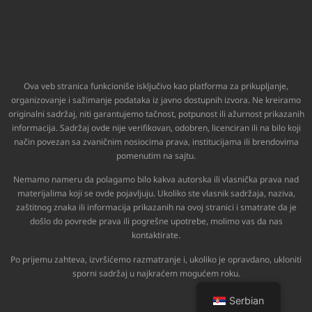
Ova veb stranica funkcioniše isključivo kao platforma za prikupljanje,
organizovanje i sažimanje podataka iz javno dostupnih izvora. Ne kreiramo
originalni sadržaj, niti garantujemo tačnost, potpunost ili ažurnost prikazanih
informacija. Sadržaj ovde nije verifikovan, odobren, licenciran ili na bilo koji
način povezan sa zvaničnim nosiocima prava, institucijama ili brendovima
pomenutim na sajtu.
Nemamo nameru da polagamo bilo kakva autorska ili vlasnička prava nad
materijalima koji se ovde pojavljuju. Ukoliko ste vlasnik sadržaja, naziva,
zaštitnog znaka ili informacija prikazanih na ovoj stranici i smatrate da je
došlo do povrede prava ili pogrešne upotrebe, molimo vas da nas
kontaktirate.
Po prijemu zahteva, izvršićemo razmatranje i, ukoliko je opravdano, ukloniti
sporni sadržaj u najkraćem mogućem roku.
Serbian