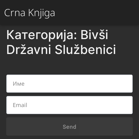
Crna Knjiga
Категорија:
Bivši
Državni Službenici
Send