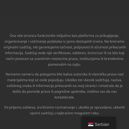
Ova veb stranica funkcioniše isključivo kao platforma za prikupljanje,
organizovanje i sažimanje podataka iz javno dostupnih izvora. Ne kreiramo
originalni sadržaj, niti garantujemo tačnost, potpunost ili ažurnost prikazanih
informacija. Sadržaj ovde nije verifikovan, odobren, licenciran ili na bilo koji
način povezan sa zvaničnim nosiocima prava, institucijama ili brendovima
pomenutim na sajtu.
Nemamo nameru da polagamo bilo kakva autorska ili vlasnička prava nad
materijalima koji se ovde pojavljuju. Ukoliko ste vlasnik sadržaja, naziva,
zaštitnog znaka ili informacija prikazanih na ovoj stranici i smatrate da je
došlo do povrede prava ili pogrešne upotrebe, molimo vas da nas
kontaktirate.
Po prijemu zahteva, izvršićemo razmatranje i, ukoliko je opravdano, ukloniti
sporni sadržaj u najkraćem mogućem roku.
Serbian