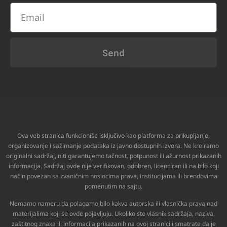
Send
Ova veb stranica funkcioniše isključivo kao platforma za prikupljanje,
organizovanje i sažimanje podataka iz javno dostupnih izvora. Ne kreiramo
originalni sadržaj, niti garantujemo tačnost, potpunost ili ažurnost prikazanih
informacija. Sadržaj ovde nije verifikovan, odobren, licenciran ili na bilo koji
način povezan sa zvaničnim nosiocima prava, institucijama ili brendovima
pomenutim na sajtu.
Nemamo nameru da polagamo bilo kakva autorska ili vlasnička prava nad
materijalima koji se ovde pojavljuju. Ukoliko ste vlasnik sadržaja, naziva,
zaštitnog znaka ili informacija prikazanih na ovoj stranici i smatrate da je