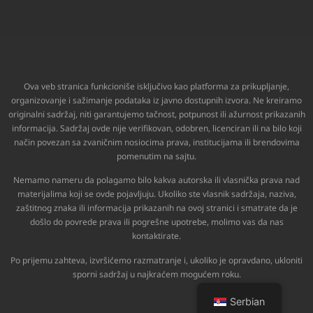
Ova veb stranica funkcioniše isključivo kao platforma za prikupljanje,
organizovanje i sažimanje podataka iz javno dostupnih izvora. Ne kreiramo
originalni sadržaj, niti garantujemo tačnost, potpunost ili ažurnost prikazanih
informacija. Sadržaj ovde nije verifikovan, odobren, licenciran ili na bilo koji
način povezan sa zvaničnim nosiocima prava, institucijama ili brendovima
pomenutim na sajtu.
Nemamo nameru da polagamo bilo kakva autorska ili vlasnička prava nad
materijalima koji se ovde pojavljuju. Ukoliko ste vlasnik sadržaja, naziva,
zaštitnog znaka ili informacija prikazanih na ovoj stranici i smatrate da je
došlo do povrede prava ili pogrešne upotrebe, molimo vas da nas
kontaktirate.
Po prijemu zahteva, izvršićemo razmatranje i, ukoliko je opravdano, ukloniti
sporni sadržaj u najkraćem mogućem roku.
Serbian