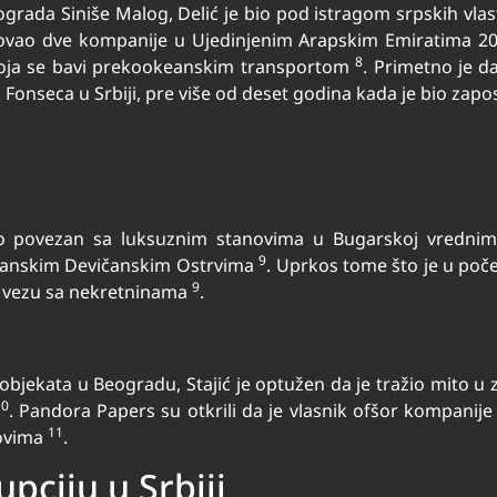
grada Siniše Malog, Delić je bio pod istragom srpskih vlas
ovao dve kompanije u Ujedinjenim Arapskim Emiratima 2014
8
ja se bavi prekookeanskim transportom
. Primetno je d
seca u Srbiji, pre više od deset godina kada je bio zaposl
 bio povezan sa luksuznim stanovima u Bugarskoj vredni
9
itanskim Devičanskim Ostrvima
. Uprkos tome što je u poč
9
u vezu sa nekretninama
.
ju objekata u Beogradu, Stajić je optužen da je tražio mito u 
10
. Pandora Papers su otkrili da je vlasnik ofšor kompanije 
11
lovima
.
pciju u Srbiji