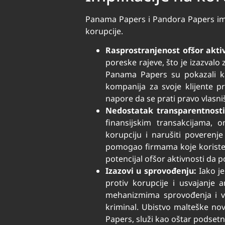
Panama Papers i Pandora Papers imali
korupcije.
Rasprostranjenost ofšor aktiv
poreske rajeve, što je izazvalo
Panama Papers su pokazali ka
kompanija za svoje klijente
napore da se prati pravo vlasn
Nedostatak transparentnosti
finansijskim transakcijama, 
korupciju i narušiti poverenj
pomogao firmama koje koriste o
potencijal ofšor aktivnosti da 
Izazovi u sprovođenju:
Iako je
protiv korupcije i usvajanje a
mehanizmima sprovođenja i ve
kriminal. Ubistvo malteške nov
Papers, služi kao oštar podsetn