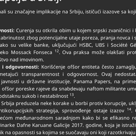
 su značajne implikacije na Srbiju, ističući izazove sa ko
nosti:
Curenja su otkrila obim u kojem srpski zvaničnici i
 zabrinutost zbog potencijalne utaje poreza, pranja novca i 
ko su velike banke, uključujući HSBC, UBS i Société Gén
12
 preko Mossack Fonseca
. Ova praksa može olakšati prot
ištvo nad imovinom.
 i odgovornosti:
Korišćenje ofšor entiteta često zamaglj
ometajući transparentnost i odgovornost. Ovaj nedosta
e javnosti u državne institucije. Panama Papers, na prime
fšor poreske rajeve da snabdevaju naftom militante umešan
13
podstaknu sukob i nestabilnost
.
 Srbija preduzela neke korake u borbi protiv korupcije, uk
14
ntikorupcijskih strategija, sprovođenje ostaje izazov
.
ćom međunarodnom saradnjom kako bi se efikasno rešila
inarke Dafne Karuane Galicije 2017. godine, koja je istr
ik na opasnosti sa kojima se suočavaju oni koji razotkrivaj