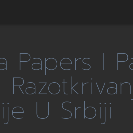
 Papers I P
 Razotkrivan
je U Srbiji