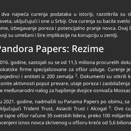
a najveća curenja podataka u istoriji, razotkrila su s
veta, uključujući i one u Srbiji. Ova curenja su bacila svetl
vine, izbegavanje poreza i potencijalno pranje novca. Ovaj č
oji su umešani i šire implikacije na korupciju u zemlji.
Pandora Papers: Rezime
016. godine, sastojali su se od 11,5 miliona procurelih dok
atske firme specijalizovane za ofšor usluge. Curenje j
2
pojedinci i entiteti iz 200 zemalja
. Dokumenti su otkrili k
konite aktivnosti poput prevare, utaje poreza i zaobilažen
dale međunarodni nalog za hapšenje dvojice osnivača Mossa
ru 2021. godine, nadmašili su Panama Papers po obimu, sa
3
uključujući Trident Trust, Asiaciti Trust i Alcogal
. Ovo cu
 je tajne ofšor račune 35 svetskih lidera, preko 100 milijarde
ocenjeni iznos novca skrivenog u ofšoru kreće od 5,6 bilion