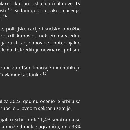
arnoj kulturi, uključujući filmove, TV
16
osti
. Sedam godina nakon curenja,
16
ma
.
, policijske racije i sudske optužbe
azotkrili kupovinu nekretnina vrednu
ija za sticanje imovine i potencijalno
ale da diskredituju novinare i potisnu
 za ofšor finansije i identifikuju
15
međuvladine sastanke
.
l za 2023. godinu ocenio je Srbiju sa
orupcije u javnom sektoru zemlje.
ati u Srbiji, dok 11,4% smatra da se
cija može donekle ograničiti, dok 33%