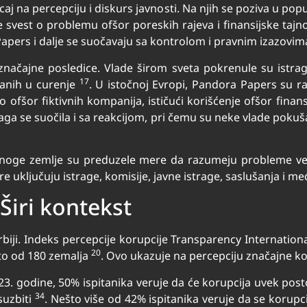
j na percepciju i diskurs javnosti. Na njih se poziva u popul
 svest o problemu ofšor poreskih rajeva i finansijske tajn
apers i dalje se suočavaju sa kontrolom i pravnim izazovi
načajne posledice. Vlade širom sveta pokrenule su istrage
17
šanih u curenje
. U istočnoj Evropi, Pandora Papers su r
o ofšor fiktivnih kompanija, ističući korišćenje ofšor finans
aga se suočila i sa reakcijom, pri čemu su neke vlade pokuš
ge zemlje su preduzele mere da razumeju probleme vezane
e uključuju istrage, komisije, javne istrage, saslušanja i 
 Širi kontekst
rbiji. Indeks percepcije korupcije Transparency Internationa
20
sto od 180 zemalja
. Ovo ukazuje na percepciju značajne k
. godine, 50% ispitanika veruje da će korupcija uvek postoj
34
suzbiti
. Nešto više od 42% ispitanika veruje da se korup