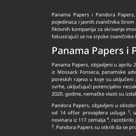
Panama Papers i Pandora Papers, dv
pojedinaca i javnih zvaničnika širom s
fiktivnih kompanija za skrivanje imo
fokusirajući se na srpske zvaničnike k
Panama Papers i 
Panama Papers, objavljeni u aprilu 2
iz Mossack Fonseca, panamske advok
poreskih rajeva u koje su uključeni 
svrhe, uključujući potencijalno neza
2020. godine, nemačke vlasti su iz
Pandora Papers, objavljeni u oktob
3
od 14 ofšor provajdera usluga
, 
4
novinara iz 117 zemalja
, razotkrilo
3
. Pandora Papers su otkrili da se pr