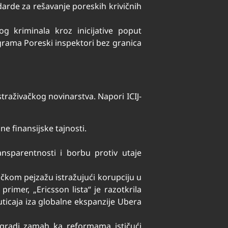
rde za rešavanje poreskih krivičnih
 kriminala kroz inicijative poput
ograma Poreski inspektori bez granica
istraživačkog novinarstva. Napori ICIJ-
ne finansijske tajnosti.
sparentnosti i borbu protiv utaje
tičkom pejzažu istražujući korupciju u
 primer, „Ericsson lista“ je razotkrila
 uticaja iza globalne ekspanzije Ubera
izgradi zamah ka reformama ističući