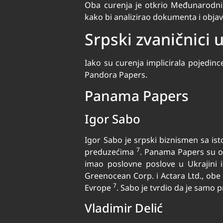
Oba curenja je otkrio Međunarodni k
kako bi analizirao dokumenta i objav
Srpski zvaničnici
Iako su curenja implicirala pojedin
Pandora Papers.
Panama Papers
Igor Sabo
Igor Sabo je srpski biznismen sa ist
7
preduzećima
. Panama Papers su ot
imao poslovne poslove u Ukrajini i
Greenocean Corp. i Actara Ltd., ob
7
Evrope
. Sabo je tvrdio da je samo p
Vladimir Delić