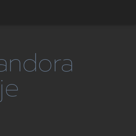
andora
je