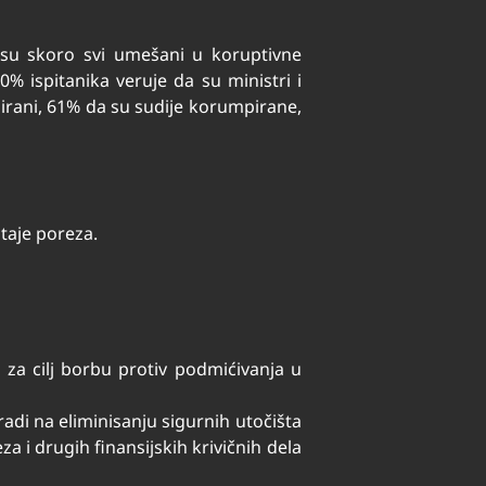
 su skoro svi umešani u koruptivne
0% ispitanika veruje da su ministri i
pirani, 61% da su sudije korumpirane,
taje poreza.
 za cilj borbu protiv podmićivanja u
adi na eliminisanju sigurnih utočišta
a i drugih finansijskih krivičnih dela