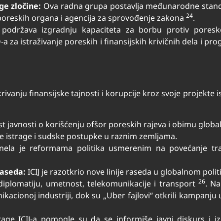
ge zločine:
Ova radna grupa postavlja međunarodne standa
24
 poreskih organa i agencija za sprovođenje zakona
.
država izgradnju kapaciteta za borbu protiv poreskog
a istraživanje poreskih i finansijskih krivičnih dela i pr
rivanju finansijske tajnosti i korupcije kroz svoje projekte 
st javnosti o korišćenju ofšor poreskih rajeva i obimu global
e istrage i sudske postupke u raznim zemljama.
ela je reformama politika usmerenim na povećanje tran
raseda:
ICIJ je razotkrio nove linije raseda u globalnom poli
26
diplomatiju, umetnost, telekomunikacije i transport
. Na
ikacionoj industriji, dok su „Uber fajlovi“ otkrili kampanju
rage ICIJ-a pomogle su da se informiše javni diskurs i 