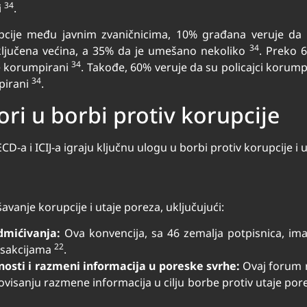
34
i
.
pcije među javnim zvaničnicima, 10% građana veruje da
34
ključena većina, a 35% da je umešano nekoliko
. Preko 6
34
je korumpirani
. Takođe, 60% veruje da su policajci korum
34
pirani
.
i u borbi protiv korupcije
a i ICIJ-a igraju ključnu ulogu u borbi protiv korupcije i u
šavanje korupcije i utaje poreza, uključujući:
dmićivanja:
Ova konvencija, sa 46 zemalja potpisnica, ima
22
nsakcijama
.
osti i razmeni informacija u poreske svrhe:
Ovaj forum r
visanju razmene informacija u cilju borbe protiv utaje porez