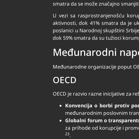
smatra da se može značajno smanjit
U vezi sa rasprostranjenošću koru
aktivnosti, dok 41% smatra da je u
poslanici u Narodnoj skupštini Srbi
dok 59% smatra da su tužioci korum
Međunarodni napor
Međunarodne organizacije poput OECD-
OECD
OECD je razvio razne inicijative za re
Konvencija o borbi protiv po
međunarodnim poslovnim tra
Globalni forum o transparentn
za prihode od korupcije i promo
23
.