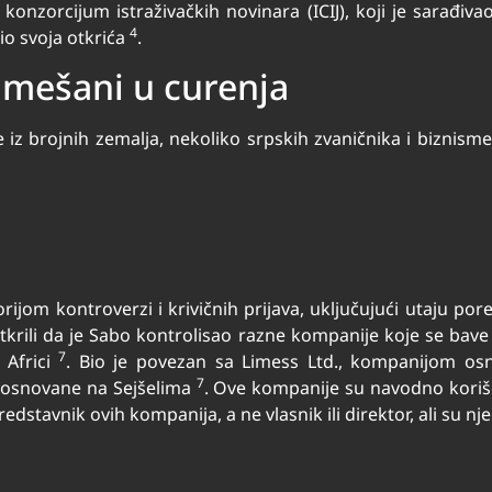
onzorcijum istraživačkih novinara (ICIJ), koji je sarađiv
4
io svoja otkrića
.
 umešani u curenja
ce iz brojnih zemalja, nekoliko srpskih zvaničnika i bizni
orijom kontroverzi i krivičnih prijava, uključujući utaju po
krili da je Sabo kontrolisao razne kompanije koje se bave
7
 Africi
. Bio je povezan sa Limess Ltd., kompanijom os
7
e osnovane na Sejšelima
. Ove kompanije su navodno koriš
redstavnik ovih kompanija, a ne vlasnik ili direktor, ali su 