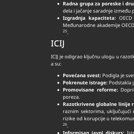
Radna grupa za poreske i dru
dela i jačanje saradnje između
Izgradnja kapaciteta:
OECD po
Međunarodne akademije OECD-a z
25
.
ICIJ
ICIJ je odigrao ključnu ulogu u razotk
a su:
Povećana svest:
Podigla je sve
Pokrenute istrage:
Podstakla j
Promovisane reforme:
Doprin
poreza.
Razotkrivene globalne linije 
raznim sektorima, uključujući 
rizike od korupcije u telekomun
26
.
Informisan javni diskurs:
Ist