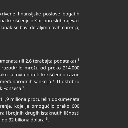
krivene finansijske poslove bogatih
o na korišćenje ofšor poreskih rajeva i
lanak se bavi detaljima ovih curenja,
1
umenata (ili 2,6 terabajta podataka)
e razotkrilo mrežu od preko 214.000
ako su ovi entiteti korišćeni u razne
2
ja međunarodnih sankcija
. U oktobru
1
ck Fonseca
.
 11,9 miliona procurelih dokumenata
renje, koje je omogućilo preko 600
ra i brojnih drugih istaknutih ličnosti
5
a do 32 biliona dolara
.