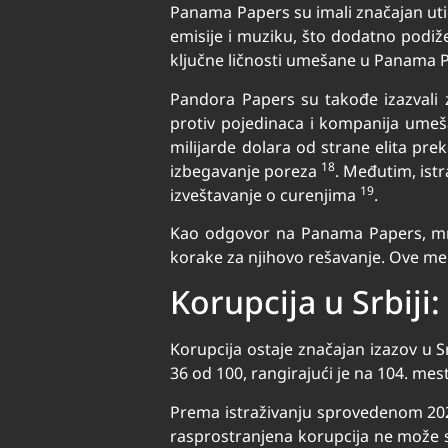
Panama Papers su imali značajan utica
emisije i muziku, što dodatno podiže
ključne ličnosti umešane u Panama P
Pandora Papers su takođe izazvali z
protiv pojedinaca i kompanija ume
milijarde dolara od strane elita prek
18
izbegavanje poreza
. Međutim, istr
19
izveštavanje o curenjima
.
Kao odgovor na Panama Papers, mno
korake za njihovo rešavanje. Ove mer
Korupcija u Srbiji:
Korupcija ostaje značajan izazov u S
36 od 100, rangirajući je na 104. me
Prema istraživanju sprovedenom 2023
rasprostranjena korupcija ne može 