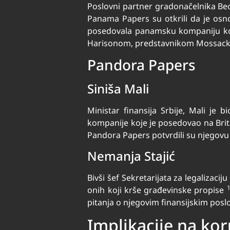
Poslovni partner gradonačelnika Beo
Panama Papers su otkrili da je osn
posedovala panamsku kompaniju ko
Harisonom, predstavnikom Mossack Fon
Pandora Papers
Siniša Mali
Ministar finansija Srbije, Mali je
kompanije koje je posedovao na Br
Pandora Papers potvrdili su njegov
Nemanja Stajić
Bivši šef Sekretarijata za legalizaci
onih koji krše građevinske propise
pitanja o njegovim finansijskim pos
Implikacije na koru