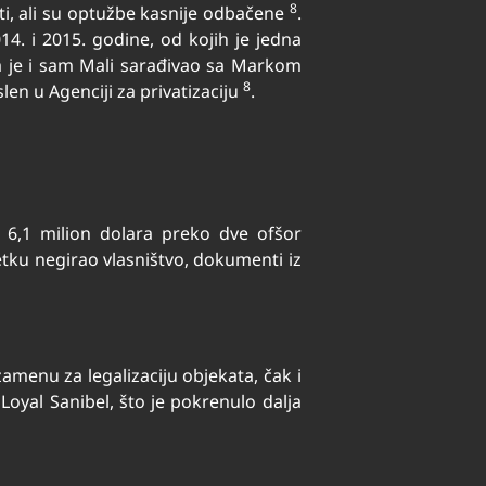
8
ti, ali su optužbe kasnije odbačene
.
. i 2015. godine, od kojih je jedna
a je i sam Mali sarađivao sa Markom
8
en u Agenciji za privatizaciju
.
m 6,1 milion dolara preko dve ofšor
etku negirao vlasništvo, dokumenti iz
zamenu za legalizaciju objekata, čak i
Loyal Sanibel, što je pokrenulo dalja