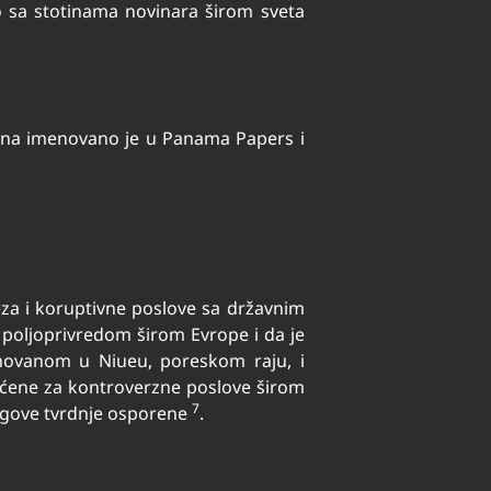
ao sa stotinama novinara širom sveta
smena imenovano je u Panama Papers i
reza i koruptivne poslove sa državnim
 poljoprivredom širom Evrope i da je
novanom u Niueu, poreskom raju, i
ćene za kontroverzne poslove širom
7
njegove tvrdnje osporene
.